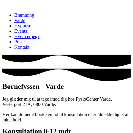
Videre
til
Bramming
indhold
Varde
Hypnose
Events
Hvem er jeg?
Priser
Kontakt
Børnefyssen - Varde
Jeg glæder mig til at tage imod dig hos FysioCenter Varde,
Vesterport 21A, 6800 Varde.
Her kan du nemt booke en tid til konsultation eller tilmelde dig et af
mine hold.
Konsultation 0-12 mdr