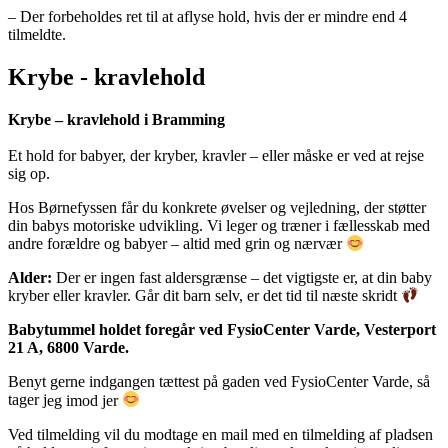
– Der forbeholdes ret til at aflyse hold, hvis der er mindre end 4
tilmeldte.
Krybe - kravlehold
Krybe – kravlehold i Bramming
Et hold for babyer, der kryber, kravler – eller måske er ved at rejse
sig op.
Hos Børnefyssen får du konkrete øvelser og vejledning, der støtter
din babys motoriske udvikling. Vi leger og træner i fællesskab med
andre forældre og babyer – altid med grin og nærvær
Alder:
Der er ingen fast aldersgrænse – det vigtigste er, at din baby
kryber eller kravler. Går dit barn selv, er det tid til næste skridt
Babytummel holdet foregår ved FysioCenter Varde, Vesterport
21 A, 6800 Varde.
Benyt gerne indgangen tættest på gaden ved FysioCenter Varde, så
tager j
eg imod jer
Ved tilmelding vil du modtage en mail med en tilmelding af pladsen