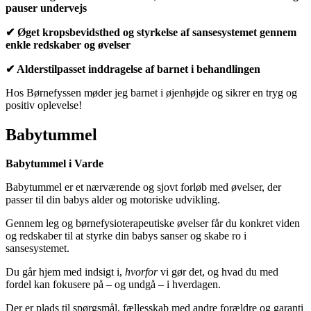
pauser undervejs
✔
Øget kropsbevidsthed og styrkelse af sansesystemet gennem
enkle redskaber og
øvelser
✔
Alderstilpasset inddragelse af barnet i behandlingen
Hos Børnefyssen møder jeg barnet i øjenhøjde og sikrer en tryg og
positiv oplevelse!
Babytummel
Babytummel i Varde
Babytummel er et nærværende og sjovt forløb med øvelser, der
passer til din babys alder og motoriske udvikling.
Gennem leg og børnefysioterapeutiske øvelser får du konkret viden
og redskaber til at styrke din babys sanser og skabe ro i
sansesystemet.
Du går hjem med indsigt i,
hvorfor
vi gør det, og hvad du med
fordel kan fokusere på – og undgå – i hverdagen.
Der er plads til spørgsmål, fællesskab med andre forældre og garanti