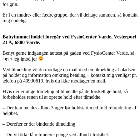
for grin.
Er I en mødre- eller fædregruppe, der vil deltage sammen, så kontakt
mig endelig.
Babytummel holdet foregår ved FysioCenter Varde, Vesterport
21 A, 6800 Varde.
Benyt gerne indgangen tættest på gaden ved FysioCenter Varde, så
tager j
eg imod jer
Ved tilmelding vil du modtage en mail med en tilmelding af pladsen
på holdet og information omkring betaling – kontakt mig venligst pr.
telefon på 40930619, hvis du ikke modtager en mail.
Hvis der er ulige fordeling af tilmeldte på de forskellige hold, så
forbeholdes retten til at oprette hold efter tilmeldte.
– Der kan meldes afbud 3 uger før holdstart med fuld refundering af
beløbet.
– Derefter er der bindende tilmelding.
– Du vil ikke få refunderet penge ved afbud i forløbet.