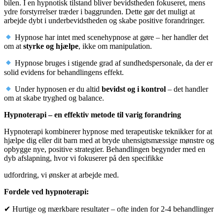
bilen. I en hypnotisk tilstand bliver bevidstheden fokuseret, mens
ydre forstyrrelser træder i baggrunden. Dette gør det muligt at
arbejde dybt i underbevidstheden og skabe positive forandringer.
Hypnose har intet med scenehypnose at gøre – her handler det
om at
styrke og hjælpe
, ikke om manipulation.
Hypnose bruges i stigende grad af sundhedspersonale, da der er
solid evidens for behandlingens effekt.
Under hypnosen er du altid
bevidst og i kontrol
– det handler
om at skabe tryghed og balance.
Hypnoterapi – en effektiv metode til varig forandring
Hypnoterapi kombinerer hypnose med terapeutiske teknikker for at
hjælpe dig eller dit barn med at bryde uhensigtsmæssige mønstre og
opbygge nye, positive strategier. Behandlingen begynder med en
dyb afslapning, hvor vi fokuserer på den specifikke
udfordring, vi ønsker at arbejde med.
Fordele ved hypnoterapi:
✔
Hurtige og mærkbare resultater – ofte inden for 2-4 behandlinger